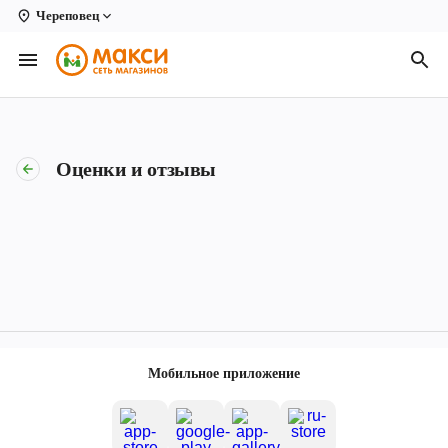
Череповец
Вологда
Архангельск
Великий Устюг
Оценки и отзывы
Киров
Кирово-Чепецк
Коряжма
Котлас
Новодвинск
Мобильное приложение
Рыбинск
Северодвинск