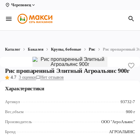
Череповец
Вологда
Архангельск
Великий Устюг
Каталог
Бакалея
Крупы, бобовые
Рис
Рис пропаренный Э
Киров
Кирово-Чепецк
Рис пропаренный Элитный Агроальянс 900г
4.7
3 оценки
Нет отзывов
Коряжма
Характеристики
Котлас
Артикул
93732-7
Новодвинск
Вес,объем
900 г
Рыбинск
Производитель
ООО "АгроАльянс"
Северодвинск
Бренд
АГРОАЛЬЯНС