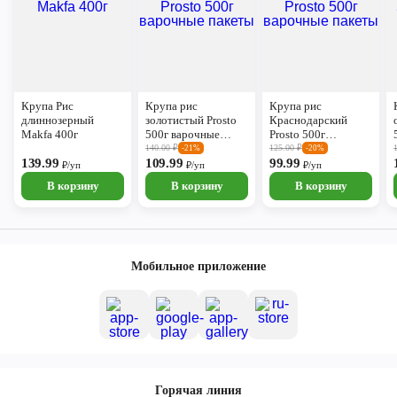
Крупа Рис
Крупа рис
Крупа рис
длиннозерный
золотистый Prosto
Краснодарский
Makfa 400г
500г варочные
Prosto 500г
пакеты
варочные пакеты
140.00
₽
125.00
₽
-21%
-20%
139.99
109.99
99.99
₽/уп
₽/уп
₽/уп
В корзину
В корзину
В корзину
Мобильное приложение
Горячая линия