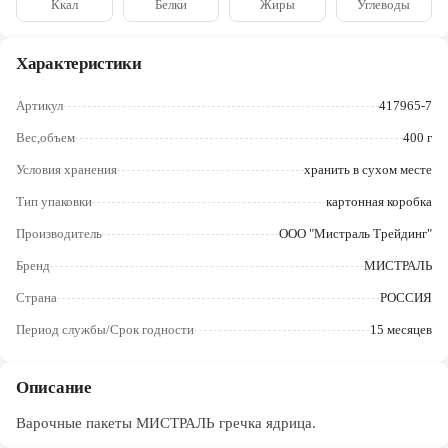
Ккал
Белки
Жиры
Углеводы
Череповец
Ярославль
Характеристики
Артикул
417965-7
Вес,объем
400 г
Условия хранения
хранить в сухом месте
Тип упаковки
картонная коробка
Производитель
ООО "Мистраль Трейдинг"
Бренд
МИСТРАЛЬ
Страна
РОССИЯ
Период службы/Срок годности
15 месяцев
Описание
Варочные пакеты МИСТРАЛЬ гречка ядрица.