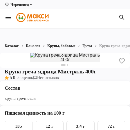
Череповец
Вологда
Архангельск
Великий Устюг
Каталог
Бакалея
Крупы, бобовые
Греча
Крупа греча-ядри
Киров
Кирово-Чепецк
Крупа греча-ядрица Мистраль 400г
Коряжма
5.0
5 оценок
Нет отзывов
Котлас
Состав
Новодвинск
крупа гречневая
Рыбинск
Пищевая ценность на 100 г
Северодвинск
335
12 г
3,4 г
72 г