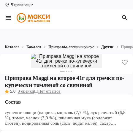
Череповец
Вологда
Архангельск
Великий Устюг
Каталог
Бакалея
Приправы, специи и уксус
Другие
Припра
Киров
Кирово-Чепецк
Коряжма
Приправа Maggi на второе 41г для гречки по-
купечески томленой со свининой
Котлас
5.0
3 оценки
Нет отзывов
Новодвинск
Состав
Рыбинск
сушеные овощи (паприка, морковь (7,7 %), лук репчатый (6,8
%), томат, чеснок (3,9 %)), пшеничная мука (содержит
глютен), йодированная соль (соль, йодат калия), сахар,
Северодвинск
подсолнечное масло, специи молотые (перец черный, тмин,