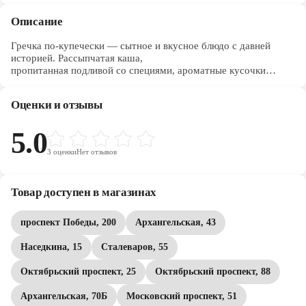
Описание
Гречка по-купечески — сытное и вкусное блюдо с давней
историей. Рассыпчатая каша,
пропитанная подливой со специями, ароматные кусочки
жареного мяса — этот рецепт оценят даже те, кто
недолюбливает гречку. MAGGI На второе предлагаем вам
Оценки и отзывы
замечательный рецепт гречки по-купечески для приготовления
без лишних хлопот. Уникальная композиция натуральных
овощей, ароматных трав и пряных специй и пошаговая
5.0
инструция помогут вам приготовить гарантировано вкусное
3
оценки
Нет отзывов
блюдо на обед или ужин для всей семьи.
Товар доступен в магазинах
проспект Победы, 200
Архангельская, 43
Наседкина, 15
Сталеваров, 55
Октябрьский проспект, 25
Октябрьский проспект, 88
Архангельская, 70Б
Московский проспект, 51