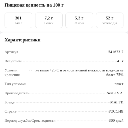
лавровый лист, куркума, мускатный орех, перец красный
Череповец
Пищевая ценность на 100 г
острый), сушеные пряные травы (укроп, петрушка), регулятор
кислотности (лимонная кислота)
Ярославль
301
7,2 г
5,3 г
52 г
Ккал
Белки
Жиры
Углеводы
Характеристики
Артикул
541673-7
Вес,объем
41 г
Условия
не выше +25 С и относительной влажности воздуха не
хранения
более 75%
Тип упаковки
пакет
Производитель
Nestle S.A.
Бренд
МАГГИ
Страна
РОССИЯ
Период службы/Срок годности
360 дней