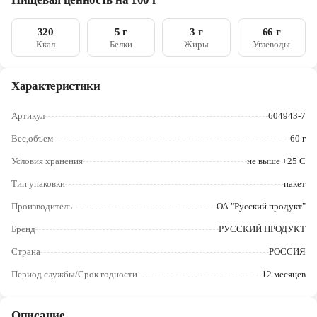
экстракт перца красного, перец душистый. Может содержать
Череповец
следы глютена, сельдерея и молочных продуктов
320
5 г
3 г
66 г
Ярославль
Ккал
Белки
Жиры
Углеводы
Характеристики
Артикул
604943-7
Вес,объем
60 г
Условия хранения
не выше +25 C
Тип упаковки
пакет
Производитель
ОА "Русский продукт"
Бренд
РУССКИЙ ПРОДУКТ
Страна
РОССИЯ
Период службы/Срок годности
12 месяцев
Описание