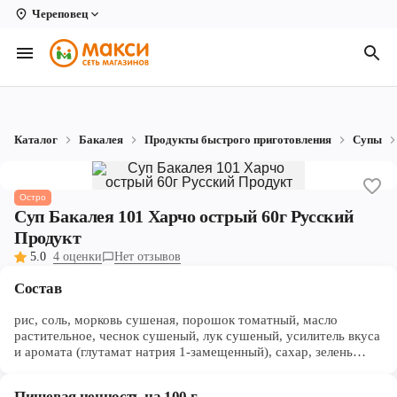
Череповец
Вологда
Архангельск
Великий Устюг
Каталог
Бакалея
Продукты быстрого приготовления
Супы
Киров
Кирово-Чепецк
Остро
Суп Бакалея 101 Харчо острый 60г Русский
Коряжма
Продукт
5.0
4 оценки
Нет отзывов
Котлас
Состав
Новодвинск
рис, соль, морковь сушеная, порошок томатный, масло
Рыбинск
растительное, чеснок сушеный, лук сушеный, усилитель вкуса
и аромата (глутамат натрия 1-замещенный), сахар, зелень
петрушки сушеная, регулятор кислотности - кислота
Северодвинск
лимонная, премикс витаминный, лист лавровый сухой,
Пищевая ценность на 100 г