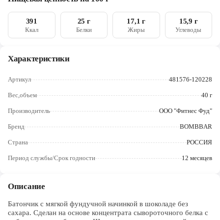
(сукралоза)), вода, фундук, кокосовое масло, какао порошок
Череповец
натуральный, влагоудерживающие агенты (глицерин, сорбит),
соль, ароматизаторы натуральные, регулятор кислотности
391
25 г
17,1 г
15,9 г
Ярославль
(лимонная кислота), эмульгатор (соевый лецитин),
Ккал
Белки
Жиры
Углеводы
антиокислитель (аскорбиновая кислота), натуральный
подсластитель (стевиозид).
Характеристики
Артикул
481576-120228
Вес,объем
40 г
Производитель
ООО "Фитнес Фуд"
Бренд
BOMBBAR
Страна
РОССИЯ
Период службы/Срок годности
12 месяцев
Описание
Батончик с мягкой фундучной начинкой в шоколаде без
сахара. Сделан на основе концентрата сывороточного белка с