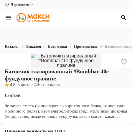
Череповец
Вологда
Архангельск
Великий Устюг
Каталог
Бакалея
Батончики
Протеиновые
Батончик глаз
Киров
Кирово-Чепецк
Батончик глазированный #Bombbar 40г
Коряжма
фундучное пралине
4.8
5 оценок
Нет отзывов
Котлас
Состав
Новодвинск
белковая смесь (концентрат сывороточного белка, концентрат
Рыбинск
молочного белка), изомальтоолигосахарид, молочный шоколад
(водорастворимые волокна кукурузы, какао масло, какао
тёртое, молоко сухое обезжиренное, эмульгатор (соевый
Северодвинск
лецитин), ароматизаторы натуральные, подсластитель
Пищевая ценность на 100 г