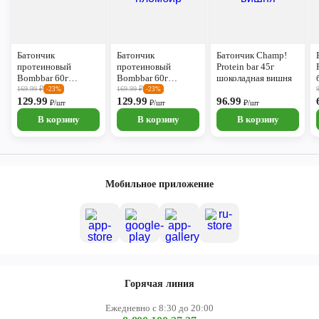
Батончик
Батончик
Батончик Champ!
протеиновый
протеиновый
Protein bar 45г
Bombbar 60г
Bombbar 60г
шоколадная вишня
двойной шоколад
фисташковый
169.99
₽
169.99
₽
-23%
-23%
129.99
пломбир
129.99
96.99
₽/шт
₽/шт
₽/шт
В корзину
В корзину
В корзину
Мобильное приложение
Горячая линия
Ежедневно с 8:30 до 20:00