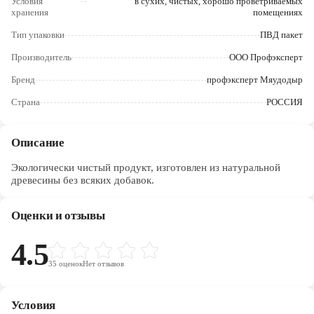
Условия
в сухих, чистых, хорошо проветриваемых
Череповец
хранения
помещениях
Ярославль
Тип упаковки
ПВД пакет
Производитель
ООО Профэксперт
Бренд
профэксперт Мяудодыр
Страна
РОССИЯ
Описание
Экологически чистый продукт, изготовлен из натуральной
древесины без всяких добавок.
Оценки и отзывы
4.5
35
оценок
Нет отзывов
Условия