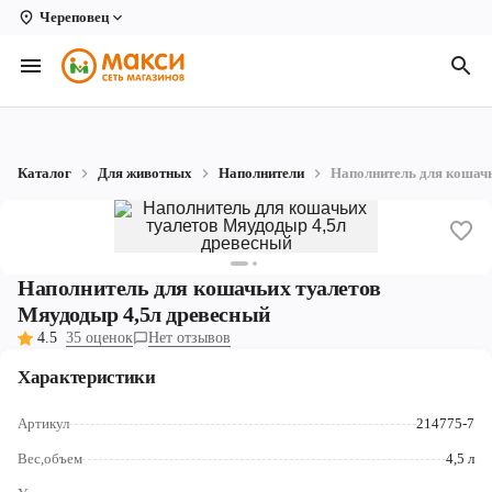
Череповец
Вологда
Архангельск
Великий Устюг
Каталог
Для животных
Наполнители
Наполнитель для кошачь
Киров
Кирово-Чепецк
Коряжма
Наполнитель для кошачьих туалетов
Мяудодыр 4,5л древесный
Котлас
4.5
35 оценок
Нет отзывов
Новодвинск
Характеристики
Рыбинск
Артикул
214775-7
Северодвинск
Вес,объем
4,5 л