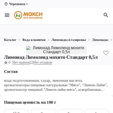
Череповец
Вологда
Архангельск
Великий Устюг
Каталог
Вода и напитки
Лимонады и газировка
Лимонады
Киров
Кирово-Чепецк
Лимонад Лимоленд мохито Стандарт 0,5л
0
Нет оценок
Нет отзывов
Коряжма
Состав
Котлас
вода подготовленная, сахар, лимонная кислота,
Новодвинск
ароматизаторы пищевые натуральные "Мята", "Лимон-Лайм",
ароматизатор пищевой "Лимон-лайм-мята", аскорбиновая
кислота, смесь подсластителей "Мармикс 200 КЗ"( Е952,
Рыбинск
Е950, Е955, Е954)
Пищевая ценность на 100 г
Северодвинск