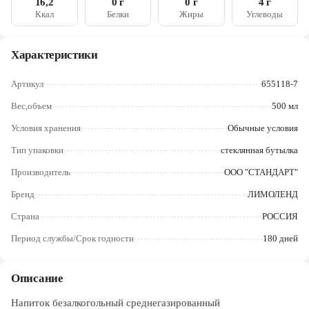
16,2
0 г
0 г
4 г
Череповец
Ккал
Белки
Жиры
Углеводы
Ярославль
Характеристики
Артикул
655118-7
Вес,объем
500 мл
Условия хранения
Обычные условия
Тип упаковки
стеклянная бутылка
Производитель
ООО "СТАНДАРТ"
Бренд
ЛИМОЛЕНД
Страна
РОССИЯ
Период службы/Срок годности
180 дней
Описание
Напиток безалкогольный среднегазированный