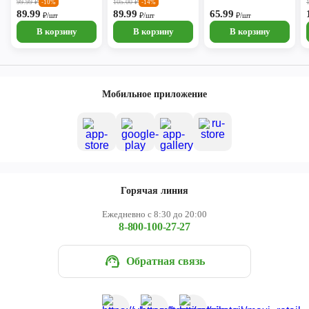
0,5л
дюшес
клубника и лаванда
99.99
₽
105.00
₽
-10%
-14%
89.99
89.99
65.99
₽/шт
₽/шт
₽/шт
В корзину
В корзину
В корзину
Мобильное приложение
Горячая линия
Ежедневно с 8:30 до 20:00
8-800-100-27-27
Обратная связь