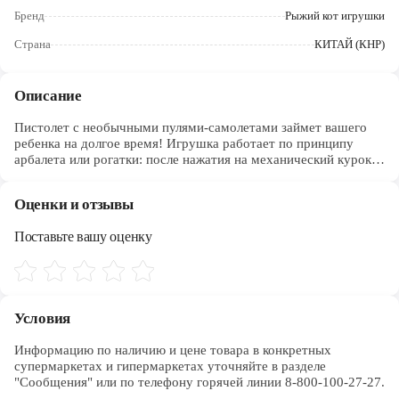
Череповец
Бренд
Рыжий кот игрушки
Ярославль
Страна
КИТАЙ (КНР)
Описание
Пистолет с необычными пулями-самолетами займет вашего
ребенка на долгое время! Игрушка работает по принципу
арбалета или рогатки: после нажатия на механический курок
самолетики катапультируются и пролетают несколько метров,
а затем плавно приземляются. В набор входит пистолет и 4
Оценки и отзывы
"пули". Размер: 24,8х16,3х4,1 см.
Поставьте вашу оценку
Условия
Информацию по наличию и цене товара в конкретных 
супермаркетах и гипермаркетах уточняйте в разделе 
"Сообщения" или по телефону горячей линии 8-800-100-27-27. 
