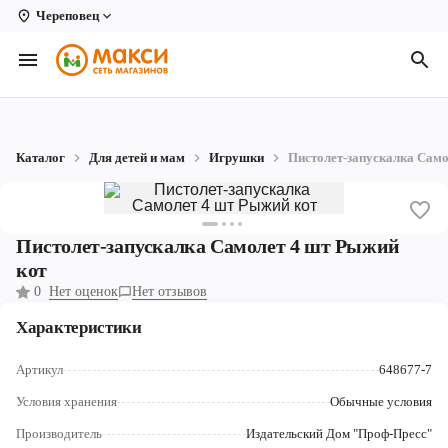
Череповец
Вологда
Архангельск
Великий Устюг
Каталог
Для детей и мам
Игрушки
Пистолет-запускалка Само
Киров
Кирово-Чепецк
Пистолет-запускалка Самолет 4 шт Рыжий
Коряжма
кот
0
Нет оценок
Нет отзывов
Котлас
Характеристики
Новодвинск
Артикул
648677-7
Рыбинск
Условия хранения
Обычные условия
Северодвинск
Производитель
Издательский Дом "Проф-Пресс"