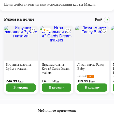
Цены действительны при использовании карты Макси.
Рядом на полке
Ещё
5.0
Игрушка заводная
Игра настольная
Лизун-мялка Fancy
Зубы с глазами
Кто я? Cards Dream
Baby
makers
160.00
₽
-31%
244.99
149.99
109.99
₽/шт
₽/шт
₽/шт
В корзину
В корзину
В корзину
Мобильное приложение