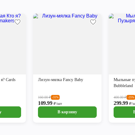
 я? Cards
Лизун-мялка Fancy Baby
Мыльные п
Bubbleland
160.00
₽
400.00
₽
-31%
-25%
109.99
299.99
₽/шт
₽/
у
В корзину