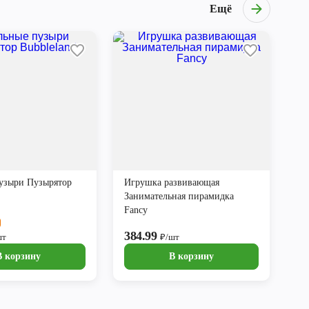
Ещё
узыри Пузырятор
Игрушка развивающая
Занимательная пирамидка
Fancy
384.99
шт
₽/шт
В корзину
В корзину