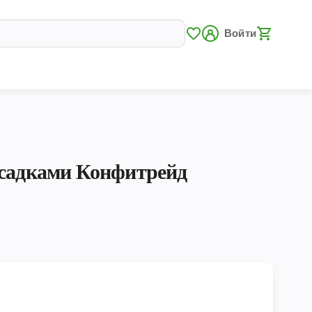
Войти
асадками Конфитрейд