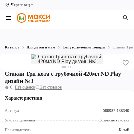
Череповец
Вологда
Архангельск
Великий Устюг
Каталог
Для детей и мам
Сопутствующие товары
Стакан Три 
Киров
Кирово-Чепецк
Стакан Три кота с трубочкой 420мл ND Play
Коряжма
дизайн №3
0
Нет оценок
Нет отзывов
Котлас
Характеристики
Новодвинск
Артикул
580987-138340
Рыбинск
Условия хранения
Обычные условия
Северодвинск
Производитель
Китай