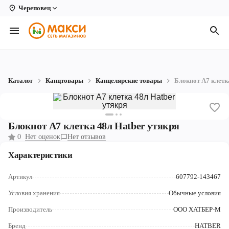
Череповец
Вологда
Архангельск
Великий Устюг
Каталог
Канцтовары
Канцелярские товары
Блокнот А7 клетк
Киров
Кирово-Чепецк
Блокнот А7 клетка 48л Hatber утякря
Коряжма
0
Нет оценок
Нет отзывов
Котлас
Характеристики
Новодвинск
Артикул
607792-143467
Рыбинск
Условия хранения
Обычные условия
Производитель
ООО ХАТБЕР-М
Северодвинск
Бренд
HATBER