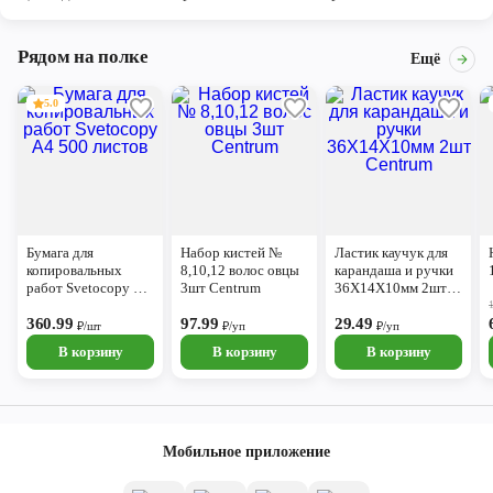
Рядом на полке
Ещё
5.0
Бумага для
Набор кистей №
Ластик каучук для
копировальных
8,10,12 волос овцы
карандаша и ручки
работ Svetocopy А4
3шт Centrum
36Х14Х10мм 2шт
500 листов
Centrum
360.99
97.99
29.49
₽/шт
₽/уп
₽/уп
В корзину
В корзину
В корзину
Мобильное приложение