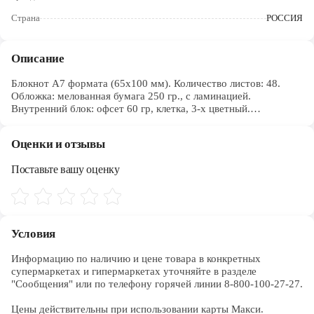
Череповец
Страна
РОССИЯ
Ярославль
Описание
Блокнот А7 формата (65х100 мм). Количество листов: 48.
Обложка: мелованная бумага 250 гр., с ламинацией.
Внутренний блок: офсет 60 гр, клетка, 3-х цветный.
Скрепление: на клею. Компактный размер делает изделия
данного формата практичными и функциональными. Носите
Оценки и отзывы
блокнот с собой, фиксируйте идеи, делайте зарисовки.
Эргономичный размер блокнота позволит держать его всегда
Поставьте вашу оценку
под рукой и делать оперативные заметки в любой ситуации. 3-
х цветный блок поможет разделять записи по тематическим
рубрикам. Блокноты ТМ Hatber российского производства
отпечатаны на современном высокотехнологичном
оборудовании и соответствуют стандартам качества.
Условия
Информацию по наличию и цене товара в конкретных 
супермаркетах и гипермаркетах уточняйте в разделе 
"Сообщения" или по телефону горячей линии 8-800-100-27-27. 

Цены действительны при использовании карты Макси.