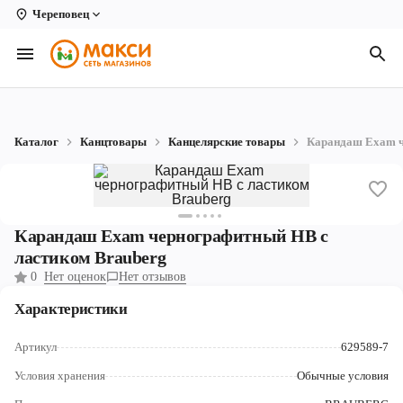
Череповец
Вологда
Архангельск
Великий Устюг
Каталог
Канцтовары
Канцелярские товары
Карандаш Exam ч
Киров
Кирово-Чепецк
Коряжма
Карандаш Exam чернографитный HB с
ластиком Brauberg
Котлас
0
Нет оценок
Нет отзывов
Новодвинск
Характеристики
Рыбинск
Артикул
629589-7
Северодвинск
Условия хранения
Обычные условия