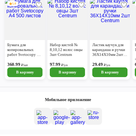
5.0
Бумага для
Набор кистей №
Ластик каучук для
копировальных
8,10,12 волос овцы
карандаша и ручки
работ Svetocopy А4
3шт Centrum
36Х14Х10мм 2шт
500 листов
Centrum
360.99
97.99
29.49
₽/шт
₽/уп
₽/уп
В корзину
В корзину
В корзину
Мобильное приложение