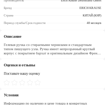
Производитель
Erich Krause Deutshland GmbH
Череповец
Бренд
ERICH KRAUSE
Ярославль
Страна
КИТАЙ (КНР)
Период службы/Срок годности
48 месяцев
Описание
Гелевая ручка со стираемыми чернилами и стандартным
типом пишущего узла. Ручка имеет непрозрачный круглый
корпус с покрытием бархат и оригинальным дизайном Френч
и с удобной профилированной зоной хвата, оснащенный
заглушкой-ластиком. Пишущий узел с диаметром шарика 0.5
Оценки и отзывы
мм в сочетании с гелевыми быстросохнущими чернилами
обеспечивает точное и быстрое письмо без усилий. Длина
Поставьте вашу оценку
непрерывной линии составляет 200 м при толщине 0.4 мм.
Модель R-301 Магия - ценовой лидер в категории ручек пиши-
стирай.
Условия
Информацию по наличию и цене товара в конкретных 