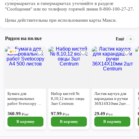
супермаркетах и гипермаркетах уточняйте в разделе 
"Сообщения" или по телефону горячей линии 8-800-100-27-27. 

Цены действительны при использовании карты Макси.
Рядом на полке
Ещё
5.0
Бумага для
Набор кистей №
Ластик каучук для
копировальных
8,10,12 волос овцы
карандаша и ручки
работ Svetocopy А4
3шт Centrum
36Х14Х10мм 2шт
500 листов
Centrum
360.99
97.99
29.49
₽/шт
₽/уп
₽/уп
В корзину
В корзину
В корзину