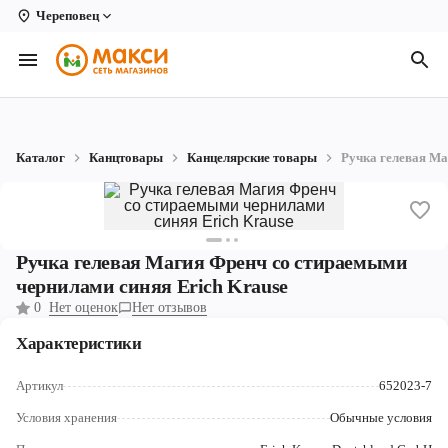
Череповец
Вологда
Архангельск
Великий Устюг
Каталог
Канцтовары
Канцелярские товары
Ручка гелевая Ма
Киров
Кирово-Чепецк
Коряжма
Ручка гелевая Магия Френч сo стираемыми
чернилами синяя Erich Krause
Котлас
0
Нет оценок
Нет отзывов
Новодвинск
Характеристики
Рыбинск
Артикул
652023-7
Северодвинск
Условия хранения
Обычные условия