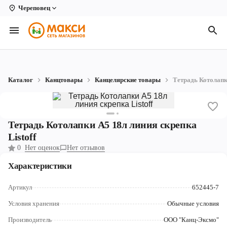
Череповец
Вологда
Архангельск
Великий Устюг
Каталог
Канцтовары
Канцелярские товары
Тетрадь Котолапки
Киров
Кирово-Чепецк
Тетрадь Котолапки А5 18л линия скрепка
Коряжма
Listoff
0
Нет оценок
Нет отзывов
Котлас
Характеристики
Новодвинск
Артикул
652445-7
Рыбинск
Условия хранения
Обычные условия
Северодвинск
Производитель
ООО "Канц-Эксмо"