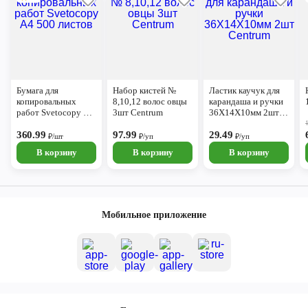
Бумага для
Набор кистей №
Ластик каучук для
копировальных
8,10,12 волос овцы
карандаша и ручки
работ Svetocopy А4
3шт Centrum
36Х14Х10мм 2шт
500 листов
Centrum
360.99
97.99
29.49
₽/шт
₽/уп
₽/уп
В корзину
В корзину
В корзину
Мобильное приложение