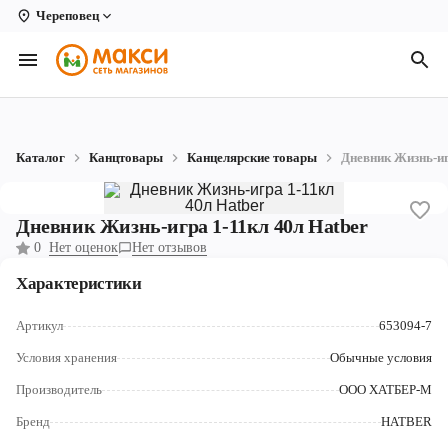
Череповец
Вологда
Архангельск
Великий Устюг
Каталог
Канцтовары
Канцелярские товары
Дневник Жизнь-иг
Киров
Кирово-Чепецк
Дневник Жизнь-игра 1-11кл 40л Hatber
0
Нет оценок
Нет отзывов
Коряжма
Характеристики
Котлас
Артикул
653094-7
Новодвинск
Условия хранения
Обычные условия
Рыбинск
Производитель
ООО ХАТБЕР-М
Северодвинск
Бренд
HATBER