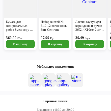
Бумага для
Набор кистей №
Ластик каучук для
копировальных
8,10,12 волос овцы
карандаша и ручки
работ Svetocopy А4
3шт Centrum
36Х14Х10мм 2шт
500 листов
Centrum
360.99
97.99
29.49
₽/шт
₽/уп
₽/уп
В корзину
В корзину
В корзину
Мобильное приложение
Горячая линия
Ежедневно с 8:30 до 20:00