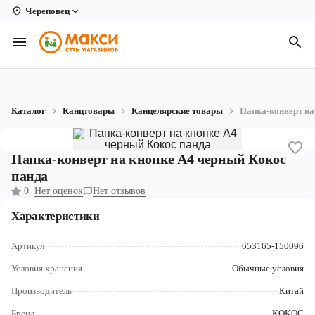
Череповец
Вологда
Архангельск
Великий Устюг
Каталог
Канцтовары
Канцелярские товары
Папка-конверт на
Киров
Кирово-Чепецк
Папка-конверт на кнопке А4 черный Кокос
панда
Коряжма
0
Нет оценок
Нет отзывов
Котлас
Характеристики
Новодвинск
Артикул
653165-150096
Рыбинск
Условия хранения
Обычные условия
Производитель
Китай
Северодвинск
Бренд
КОКОС