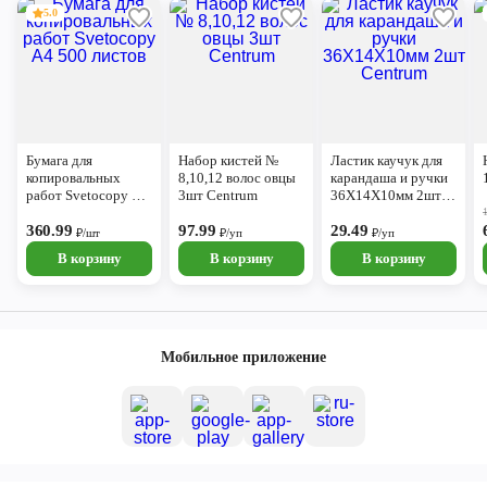
5.0
Бумага для
Набор кистей №
Ластик каучук для
копировальных
8,10,12 волос овцы
карандаша и ручки
работ Svetocopy А4
3шт Centrum
36Х14Х10мм 2шт
500 листов
Centrum
360.99
97.99
29.49
₽/шт
₽/уп
₽/уп
В корзину
В корзину
В корзину
Мобильное приложение