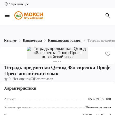
Череповец
Вологда
Архангельск
Великий Устюг
Каталог
Канцтовары
Канцелярские товары
Тетрадь предметн
Киров
Кирово-Чепецк
Коряжма
Тетрадь предметная Qr-код 48л скрепка Проф-
Пресс английский язык
Котлас
0
Нет оценок
Нет отзывов
Новодвинск
Характеристики
Рыбинск
Артикул
653729-150180
Северодвинск
Условия хранения
Обычные условия