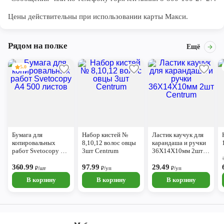
Цены действительны при использовании карты Макси.
Рядом на полке
Ещё
5.0
Бумага для
Набор кистей №
Ластик каучук для
копировальных
8,10,12 волос овцы
карандаша и ручки
работ Svetocopy А4
3шт Centrum
36Х14Х10мм 2шт
500 листов
Centrum
360.99
97.99
29.49
₽/шт
₽/уп
₽/уп
В корзину
В корзину
В корзину