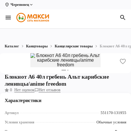
Череповец
Вологда
Архангельск
Великий Устюг
Каталог
Канцтовары
Канцелярские товары
Блокнот А6 40л г
Киров
Кирово-Чепецк
Коряжма
Блокнот А6 40л гребень Альт карибские
ленивцы/anime freedom
Котлас
0
Нет оценок
Нет отзывов
Новодвинск
Характеристики
Рыбинск
Артикул
551170-131955
Северодвинск
Условия хранения
Обычные условия