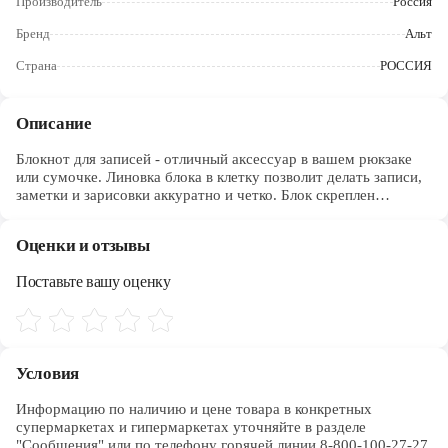
Производитель
Россия
Череповец
Бренд
Альт
Ярославль
Страна
РОССИЯ
Описание
Блокнот для записей - отличный аксессуар в вашем рюкзаке
или сумочке. Линовка блока в клетку позволит делать записи,
заметки и зарисовки аккуратно и четко. Блок скреплен
металлическим гребнем, что позволит открывать его на 360
градусов, а также вырывать листы, не нарушая целостность
Оценки и отзывы
остальных. Глянцевая ламинация обложки защитит блокнот от
заломов и быстрого износа.
Поставьте вашу оценку
Условия
Информацию по наличию и цене товара в конкретных 
супермаркетах и гипермаркетах уточняйте в разделе 
"Сообщения" или по телефону горячей линии 8-800-100-27-27. 
