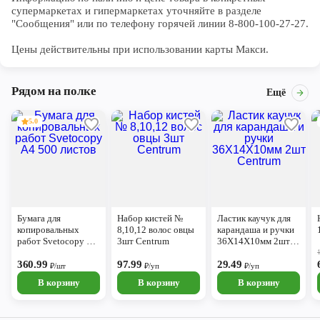
супермаркетах и гипермаркетах уточняйте в разделе 
"Сообщения" или по телефону горячей линии 8-800-100-27-27. 

Цены действительны при использовании карты Макси.
Рядом на полке
Ещё
5.0
Бумага для
Набор кистей №
Ластик каучук для
копировальных
8,10,12 волос овцы
карандаша и ручки
работ Svetocopy А4
3шт Centrum
36Х14Х10мм 2шт
500 листов
Centrum
360.99
97.99
29.49
₽/шт
₽/уп
₽/уп
В корзину
В корзину
В корзину