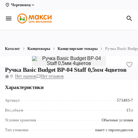
Череповец
Вологда
Архангельск
Великий Устюг
Каталог
Канцтовары
Канцелярские товары
Ручка Basic Budge
Киров
Кирово-Чепецк
Ручка Basic Budget BP-04 Staff 0,5мм 4цветов
0
Нет оценок
Нет отзывов
Коряжма
Характеристики
Котлас
Артикул
573493-7
Новодвинск
Вес,объем
15 г
Рыбинск
Условия хранения
Обычные условия
Северодвинск
Тип упаковки
пакет с европодвесом