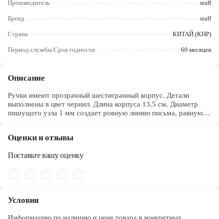
Производитель
staff
Череповец
Бренд
staff
Ярославль
Страна
КИТАЙ (КНР)
Период службы/Срок годности
60 месяцев
Описание
Ручки имеют прозрачный шестигранный корпус. Детали
выполнены в цвет чернил. Длина корпуса 13,5 см. Диаметр
пишущего узла 1 мм создает ровную линию письма, равную
0,5 мм. В наборе 4 цвета: синий, чёрный, красный, зеленый.
Оценки и отзывы
Поставьте вашу оценку
Условия
Информацию по наличию и цене товара в конкретных 