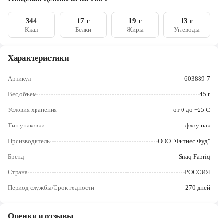
Череповец
344
17 г
19 г
13 г
Ярославль
Ккал
Белки
Жиры
Углеводы
Характеристики
Артикул
603889-7
Вес,объем
45 г
Условия хранения
от 0 до +25 С
Тип упаковки
флоу-пак
Производитель
ООО "Фитнес Фуд"
Бренд
Snaq Fabriq
Страна
РОССИЯ
Период службы/Срок годности
270 дней
Оценки и отзывы