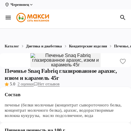
Череповец
Вологда
Архангельск
Великий Устюг
Каталог
Диетика и диабетика
Кондитерские изделия
Печенье, 
Киров
Кирово-Чепецк
Печенье Snaq Fabriq глазированное арахис,
Коряжма
изюм и карамель 45г
5.0
2 оценки
Нет отзывов
Котлас
Состав
Новодвинск
печенье (белки молочные (концентрат сывороточного белка,
Рыбинск
концентрат молочного белка), арахис, водорастворимые
волокна кукурузы, масло подсолнечное, вода
Северодвинск
Пищевая ценность на 100 г