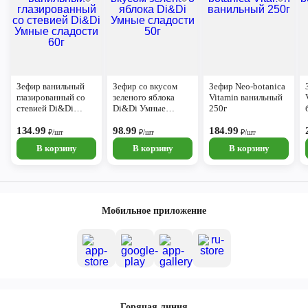
Зефир ванильный
Зефир со вкусом
Зефир Neo-botanica
глазированный со
зеленого яблока
Vitamin ванильный
стевией Di&Di
Di&Di Умные
250г
Умные сладости 60г
сладости 50г
134.99
98.99
184.99
₽/шт
₽/шт
₽/шт
В корзину
В корзину
В корзину
Мобильное приложение
Горячая линия