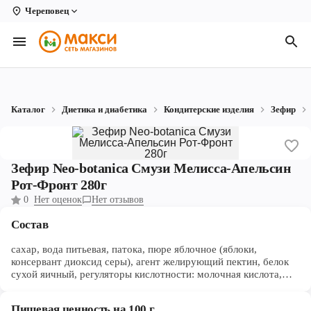
Череповец
Вологда
Архангельск
Великий Устюг
Каталог
Диетика и диабетика
Кондитерские изделия
Зефир
Киров
Кирово-Чепецк
Зефир Neo-botanica Смузи Мелисса-Апельсин
Коряжма
Рот-Фронт 280г
0
Нет оценок
Нет отзывов
Котлас
Состав
Новодвинск
сахар, вода питьевая, патока, пюре яблочное (яблоки,
Рыбинск
консервант диоксид серы), агент желирующий пектин, белок
сухой яичный, регуляторы кислотности: молочная кислота,
лактат натрия, лимонная кислота, Е331(iii); агент
Северодвинск
влагоудерживающий сорбитовый сироп, сушеный абрикос
Пищевая ценность на 100 г