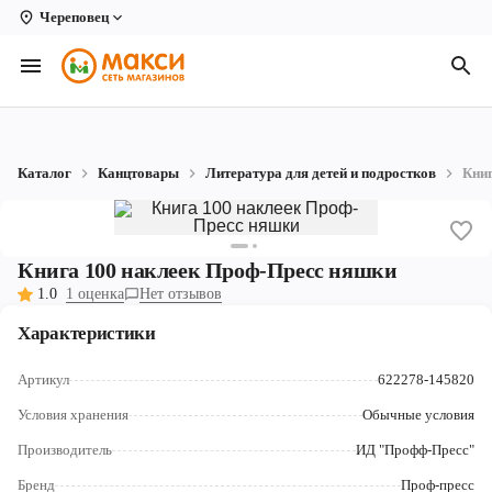
Череповец
Вологда
Архангельск
Великий Устюг
Каталог
Канцтовары
Литература для детей и подростков
Книг
Киров
Кирово-Чепецк
Книга 100 наклеек Проф-Пресс няшки
Коряжма
1.0
1 оценка
Нет отзывов
Котлас
Характеристики
Новодвинск
Артикул
622278-145820
Рыбинск
Условия хранения
Обычные условия
Производитель
ИД "Профф-Пресс"
Северодвинск
Бренд
Проф-пресс