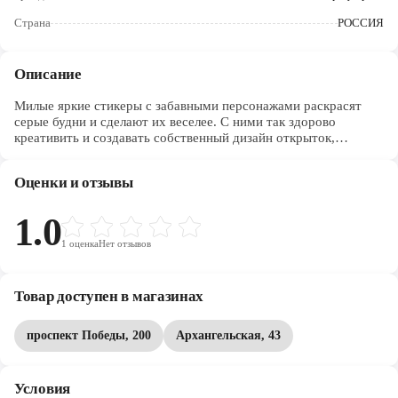
Череповец
Страна
РОССИЯ
Ярославль
Описание
Милые яркие стикеры с забавными персонажами раскрасят
серые будни и сделают их веселее. С ними так здорово
креативить и создавать собственный дизайн открыток,
обложек для учебников и тетрадей, а также просто украшать
свои рисунки или страницы в личном дневнике. Листы с
Оценки и отзывы
наклейками выполнены в удобном формате, напоминающем
блокнот, и дополнены мягкой картонной обложкой.
1.0
1
оценка
Нет отзывов
Товар доступен в магазинах
проспект Победы, 200
Архангельская, 43
Условия