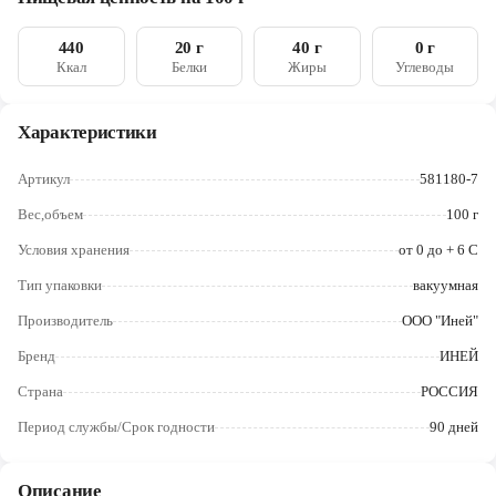
глюкоза, краситель (кармины), стартовая культура
Череповец
440
20 г
40 г
0 г
Ярославль
Ккал
Белки
Жиры
Углеводы
Характеристики
Артикул
581180-7
Вес,объем
100 г
Условия хранения
от 0 до + 6 С
Тип упаковки
вакуумная
Производитель
ООО "Иней"
Бренд
ИНЕЙ
Страна
РОССИЯ
Период службы/Срок годности
90 дней
Описание