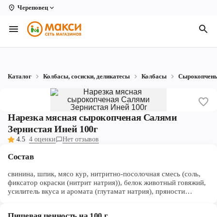
Череповец
Вологда
Архангельск
Великий Устюг
Каталог
Колбасы, сосиски, деликатесы
Колбасы
Сырокопчен
Киров
Кирово-Чепецк
Нарезка мясная сырокопченая Салями
Коряжма
Зернистая Иней 100г
4.5
4 оценки
Нет отзывов
Котлас
Состав
Новодвинск
свинина, шпик, мясо кур, нитритно-посолочная смесь (соль,
Рыбинск
фиксатор окраски (нитрит натрия)), белок животный говяжий,
усилитель вкуса и аромата (глутамат натрия), пряности
молотые (перец белый, чеснок), ароматизаторы (перец
Северодвинск
черный, перец белый), антиокислитель (изоаскорбат натрия),
Пищевая ценность на 100 г