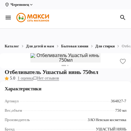
Череповец
Вологда
Архангельск
Великий Устюг
Каталог
Для детей и мам
Бытовая химия
Для стирки
Отбе
Киров
Кирово-Чепецк
Отбеливатель Ушастый нянь 750мл
Коряжма
5.0
1 оценка
Нет отзывов
Котлас
Характеристики
Новодвинск
Артикул
364827-7
Рыбинск
Вес,объем
750 мл
Производитель
ЗАО Невская косметика
Северодвинск
Бренд
УШАСТЫЙ НЯНЬ