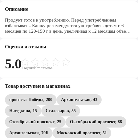
Описание
Продукт готов к употреблению. Перед употреблением
взбалтывать. Кашку рекомендуется употреблять детям с 6
месяцев по 120-150 г в день, увеличивая к 12 месяцам объем
порции до 200 г. Перед кормлением необходимое количество
кашки перелить в чистую посуду и при необходимости
Оценки и отзывы
подогреть до температуры кормления (36-37)°С, хорошо
перемешать. Можно кормить из бутылочки через соску, с
ложки или из чашки.
5.0
1
оценка
Нет отзывов
Товар доступен в магазинах
проспект Победы, 200
Архангельская, 43
Наседкина, 15
Сталеваров, 55
Октябрьский проспект, 25
Октябрьский проспект, 88
Архангельская, 70Б
Московский проспект, 51