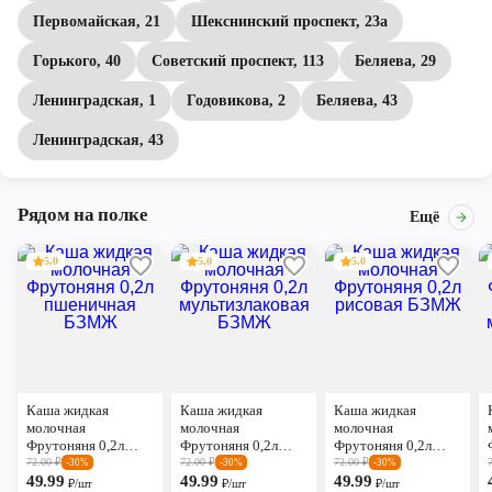
Первомайская, 21
Шекснинский проспект, 23а
Горького, 40
Советский проспект, 113
Беляева, 29
Ленинградская, 1
Годовикова, 2
Беляева, 43
Ленинградская, 43
Рядом на полке
Ещё
5.0
5.0
5.0
Каша жидкая
Каша жидкая
Каша жидкая
молочная
молочная
молочная
Фрутоняня 0,2л
Фрутоняня 0,2л
Фрутоняня 0,2л
пшеничная БЗМЖ
мультизлаковая
рисовая БЗМЖ
72.00
₽
72.00
₽
72.00
₽
-30%
-30%
-30%
49.99
БЗМЖ
49.99
49.99
₽/шт
₽/шт
₽/шт