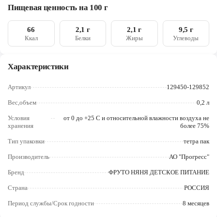
земляничное, пюре малиновое, натуральный ароматизатор
Череповец
Пищевая ценность на 100 г
«Малина», натуральный ароматизатор «Земляника»,
натуральный ароматизатор «Черника», вода
Ярославль
66
2,1 г
2,1 г
9,5 г
Ккал
Белки
Жиры
Углеводы
Характеристики
Артикул
129450-129852
Вес,объем
0,2 л
Условия
от 0 до +25 С и относительной влажности воздуха не
хранения
более 75%
Тип упаковки
тетра пак
Производитель
АО "Прогресс"
Бренд
ФРУТО НЯНЯ ДЕТСКОЕ ПИТАНИЕ
Страна
РОССИЯ
Период службы/Срок годности
8 месяцев