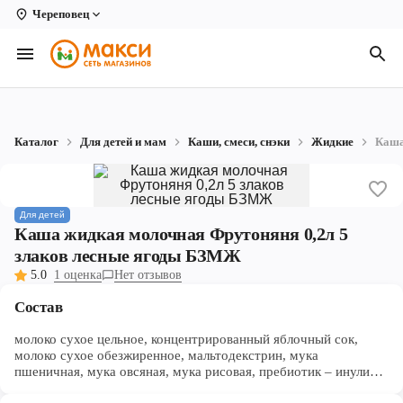
Череповец
Вологда
Архангельск
Великий Устюг
Каталог
Для детей и мам
Каши, смеси, снэки
Жидкие
Каша
Киров
Кирово-Чепецк
Для детей
Коряжма
Каша жидкая молочная Фрутоняня 0,2л 5
злаков лесные ягоды БЗМЖ
Котлас
5.0
1 оценка
Нет отзывов
Новодвинск
Состав
Рыбинск
молоко сухое цельное, концентрированный яблочный сок,
молоко сухое обезжиренное, мальтодекстрин, мука
пшеничная, мука овсяная, мука рисовая, пребиотик – инулин,
Северодвинск
мука гречневая, мука кукурузная, пюре черничное, пюре