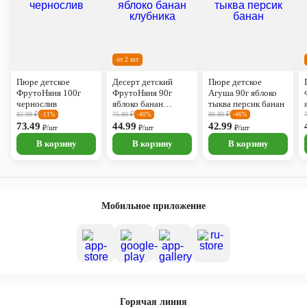
от 2 шт
Пюре детское
Десерт детский
Пюре детское
ФрутоНяня 100г
ФрутоНяня 90г
Агуша 90г яблоко
чернослив
яблоко банан
тыква персик банан
клубника
82.99
₽
75.80
₽
80.80
₽
-11%
-40%
-46%
73.49
44.99
42.99
₽/шт
₽/шт
₽/шт
В корзину
В корзину
В корзину
Мобильное приложение
Горячая линия