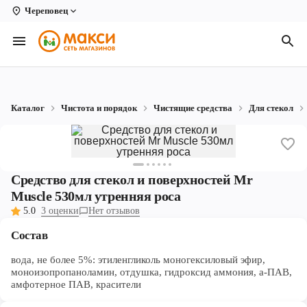
Череповец
Вологда
Архангельск
Великий Устюг
Каталог
Чистота и порядок
Чистящие средства
Для стекол
Киров
Кирово-Чепецк
Коряжма
Средство для стекол и поверхностей Mr
Muscle 530мл утренняя роса
Котлас
5.0
3 оценки
Нет отзывов
Новодвинск
Состав
Рыбинск
вода, не более 5%: этиленгликоль моногексиловый эфир,
моноизопропаноламин, отдушка, гидроксид аммония, а-ПАВ,
амфотерное ПАВ, красители
Северодвинск