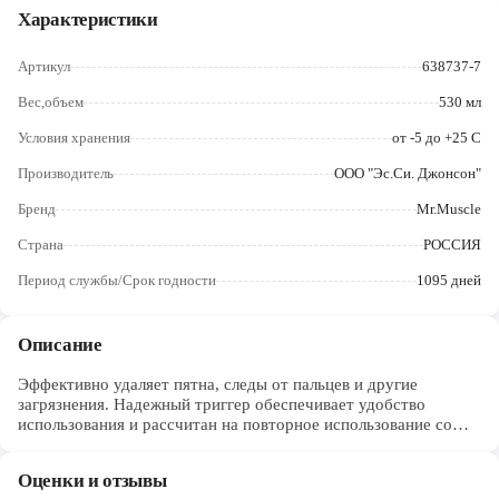
Череповец
Характеристики
Ярославль
Артикул
638737-7
Вес,объем
530 мл
Условия хранения
от -5 до +25 С
Производитель
ООО "Эс.Си. Джонсон"
Бренд
Mr.Muscle
Страна
РОССИЯ
Период службы/Срок годности
1095 дней
Описание
Эффективно удаляет пятна, следы от пальцев и другие
загрязнения. Надежный триггер обеспечивает удобство
использования и рассчитан на повторное использование со
сменной бутылкой. Средство содержит нашатырный спирт в
составе и не оставляет разводов, придавая поверхностям
Оценки и отзывы
кристальную чистоту и блеск.