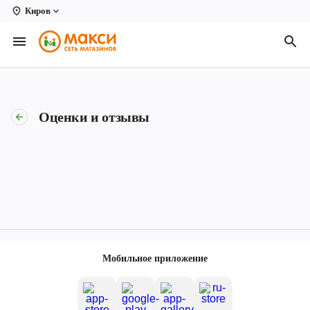
Киров
Вологда
Архангельск
Великий Устюг
Оценки и отзывы
Киров
Кирово-Чепецк
Коряжма
Котлас
Новодвинск
Мобильное приложение
Рыбинск
Северодвинск