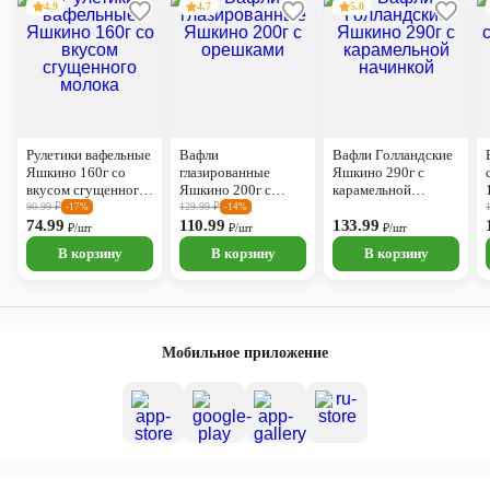
4.9
4.7
5.0
Рулетики вафельные
Вафли
Вафли Голландские
Яшкино 160г со
глазированные
Яшкино 290г с
вкусом сгущенного
Яшкино 200г с
карамельной
молока
орешками
начинкой
90.99
₽
129.99
₽
-17%
-14%
74.99
110.99
133.99
₽/шт
₽/шт
₽/шт
В корзину
В корзину
В корзину
Мобильное приложение