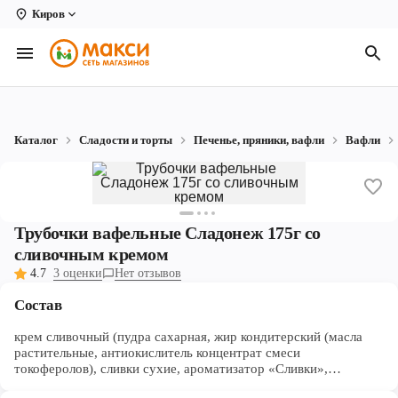
Киров
Вологда
Архангельск
Великий Устюг
Каталог
Сладости и торты
Печенье, пряники, вафли
Вафли
Киров
Кирово-Чепецк
Коряжма
Трубочки вафельные Сладонеж 175г со
сливочным кремом
Котлас
4.7
3 оценки
Нет отзывов
Новодвинск
Состав
Рыбинск
крем сливочный (пудра сахарная, жир кондитерский (масла
растительные, антиокислитель концентрат смеси
токоферолов), сливки сухие, ароматизатор «Сливки»,
Северодвинск
регулятор кислотности лимонная кислота), вода питьевая,