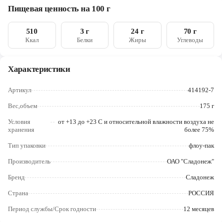
мука пшеничная первого сорта, сахар, масло растительное,
Череповец
Пищевая ценность на 100 г
соль, продукты яичные, эмульгатор лецитин соевый,
разрыхлитель гидрокарбонат натрия, краситель «Сахарный
Ярославль
колер». Продукт может содержать следы орехов, арахиса
510
3 г
24 г
70 г
Ккал
Белки
Жиры
Углеводы
Характеристики
Артикул
414192-7
Вес,объем
175 г
Условия
от +13 до +23 С и относительной влажности воздуха не
хранения
более 75%
Тип упаковки
флоу-пак
Производитель
ОАО "Сладонеж"
Бренд
Сладонеж
Страна
РОССИЯ
Период службы/Срок годности
12 месяцев