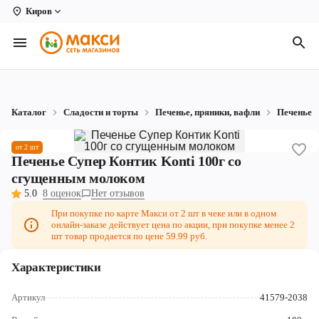
Киров
Вологда
Архангельск
Великий Устюг
Каталог
Сладости и торты
Печенье, пряники, вафли
Печенье
Киров
от 2 шт
Кирово-Чепецк
Печенье Супер Контик Konti 100г со
сгущенным молоком
Коряжма
5.0
8 оценок
Нет отзывов
Котлас
При покупке по карте Макси от 2 шт в чеке или в одном
онлайн-заказе действует цена по акции, при покупке менее 2
шт товар продается по цене 59.99 руб.
Новодвинск
Характеристики
Рыбинск
Северодвинск
Артикул
41579-2038