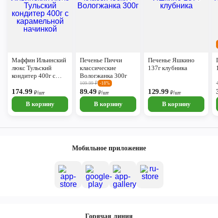
Маффин Ильинский
Печенье Пиччи
Печенье Яшкино
люкс Тульский
классические
137г клубника
кондитер 400г с
Вологжанка 300г
карамельной
109.99
₽
-18%
начинкой
174.99
89.49
129.99
₽/шт
₽/шт
₽/шт
В корзину
В корзину
В корзину
Мобильное приложение
Горячая линия