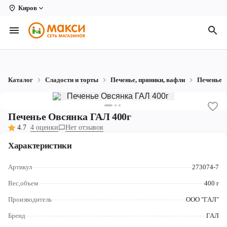
Киров
Вологда
Архангельск
Великий Устюг
Каталог
Сладости и торты
Печенье, пряники, вафли
Печенье
Киров
Кирово-Чепецк
Печенье Овсянка ГАЛ 400г
4.7
4 оценки
Нет отзывов
Коряжма
Характеристики
Котлас
Артикул
273074-7
Новодвинск
Вес,объем
400 г
Рыбинск
Производитель
ООО "ГАЛ"
Северодвинск
Бренд
ГАЛ