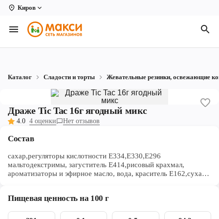
Киров
Вологда
Архангельск
Великий Устюг
Каталог
Сладости и торты
Жевательные резинки, освежающие к
Киров
Кирово-Чепецк
Драже Tic Tac 16г ягодный микс
4.0
4 оценки
Нет отзывов
Коряжма
Состав
Котлас
сахар,регуляторы кислотности Е334,Е330,Е296
Новодвинск
мальтодекстримы, загуститель Е414,рисовый крахмал,
ароматизаторы и эфирное масло, вода, краситель Е162,сухая
малина, сухая голубика,экстракт спирулина,концентрат
Рыбинск
спирулины
Пищевая ценность на 100 г
Северодвинск