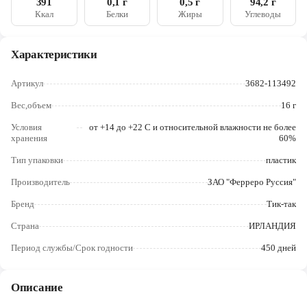
391
0,1 г
0,5 г
94,2 г
Череповец
Ккал
Белки
Жиры
Углеводы
Ярославль
Характеристики
Артикул
3682-113492
Вес,объем
16 г
Условия
от +14 до +22 C и относительной влажности не более
хранения
60%
Тип упаковки
пластик
Производитель
ЗАО "Ферреро Руссия"
Бренд
Тик-так
Страна
ИРЛАНДИЯ
Период службы/Срок годности
450 дней
Описание