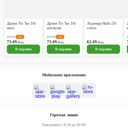
Драже Tic Tac 16г
Драже Tic Tac 16г
Леденцы Halls 25г
мята
апельсин
colors
89.99
₽
89.99
₽
-18%
-18%
73.49
73.49
62.49
₽/шт
₽/шт
₽/шт
В корзину
В корзину
В корзину
Мобильное приложение
Горячая линия
Ежедневно с 8:30 до 20:00