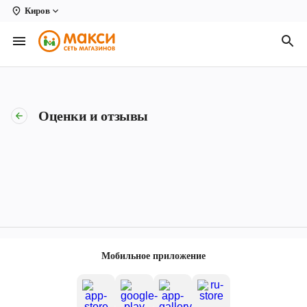
Киров
Вологда
Архангельск
Великий Устюг
Оценки и отзывы
Киров
Кирово-Чепецк
Коряжма
Котлас
Новодвинск
Мобильное приложение
Рыбинск
Северодвинск