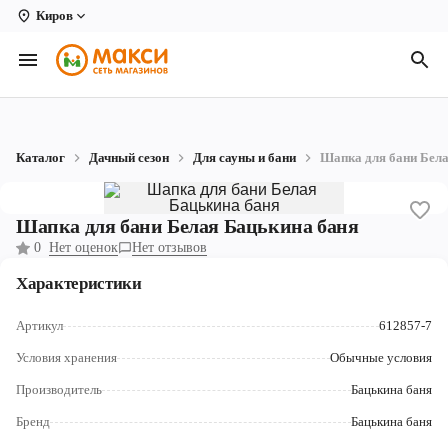
Киров
Вологда
Архангельск
Великий Устюг
Каталог
Дачный сезон
Для сауны и бани
Шапка для бани Бела
Киров
Кирово-Чепецк
Шапка для бани Белая Бацькина баня
0
Нет оценок
Нет отзывов
Коряжма
Характеристики
Котлас
Артикул
612857-7
Новодвинск
Условия хранения
Обычные условия
Рыбинск
Производитель
Бацькина баня
Северодвинск
Бренд
Бацькина баня