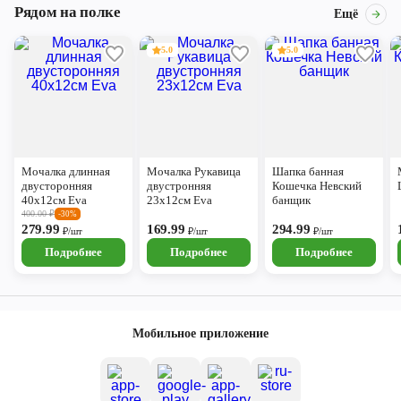
Рядом на полке
Ещё
5.0
5.0
Мочалка длинная
Мочалка Рукавица
Шапка банная
двусторонняя
двустронняя
Кошечка Невский
40х12см Eva
23х12см Eva
банщик
400.00
₽
-30%
279.99
169.99
294.99
₽/шт
₽/шт
₽/шт
Подробнее
Подробнее
Подробнее
Мобильное приложение