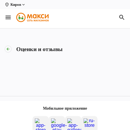
Киров
Вологда
Архангельск
Великий Устюг
Оценки и отзывы
Киров
Кирово-Чепецк
Коряжма
Котлас
Новодвинск
Мобильное приложение
Рыбинск
Северодвинск