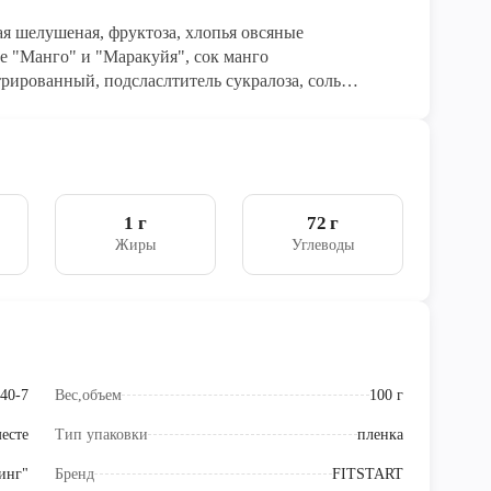
я шелушеная, фруктоза, хлопья овсяные
нго
рированный, подсласлтитель сукралоза, соль
1 г
72 г
Жиры
Углеводы
40-7
Вес,объем
100 г
есте
Тип упаковки
пленка
инг"
Бренд
FITSTART