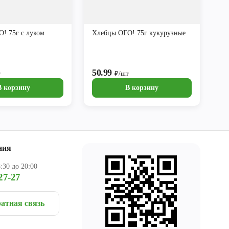
! 75г с луком
Хлебцы ОГО! 75г кукурузные
50.99
т
₽/шт
В корзину
В корзину
ния
:30 до 20:00
27-27
атная связь