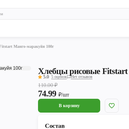
itstart Манго-маракуйя 100г
Хлебцы рисовые Fitstar
5.0
5 оценок
Нет отзывов
110.00
₽
74.99
₽/шт
В корзину
Состав