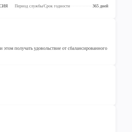
СИЯ
Период службы/Срок годности
365 дней
и этом получать удовольствие от сбалансированного
е лакомство, подаренное природой.
 питательных веществ и антиоксидантов для
чатка для здорового пищеварения и чувства сытости
ерекус в офисе, дома и в дороге. Многоразовая
бце. Изысканная сладость тропических фруктов без