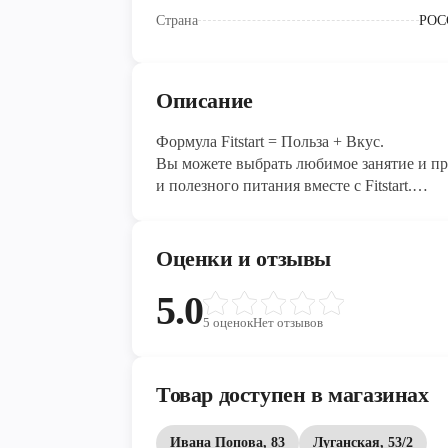
Страна
РОС
Описание
Формула Fitstart = Польза + Вкус.
Вы можете выбрать любимое занятие и пр
и полезного питания вместе с Fitstart.
Яркий вкус манго-маракуйя — натурально
Польза пророщенных зерен — живой микс
красоты и молодости.
Оценки и отзывы
Стройность — цельнозерновой рис и клет
надолго.
5.0
Комфорт — удобная упаковка. Идеальный п
5
оценок
Нет отзывов
клипса для открывания и хранения.
Легкость — всего 27 калорий в одном хле
добавления сахара.
Товар доступен в магазинах
Ивана Попова, 83
Луганская, 53/2