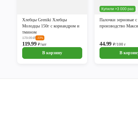
Купили >3 000 раз
Хлебцы Greniki Хлебцы
Палочки зерновые с
Молодцы 150г с кориандром и
производство Макс
тмином
179.99
₽
-33%
119.99
44.99
₽/шт
₽/100 г
В корзину
В корзин