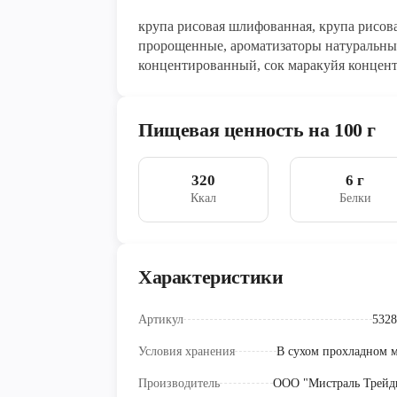
крупа рисовая шлифованная, крупа рисова
пророщенные, ароматизаторы натуральные "Манго" и "Маракуйя", сок ма
концентированный, сок маракуйя концент
морская
Пищевая ценность на 100 г
320
6 г
Ккал
Белки
Характеристики
Артикул
5328
Условия хранения
В сухом прохладном м
Производитель
ООО "Мистраль Трейд