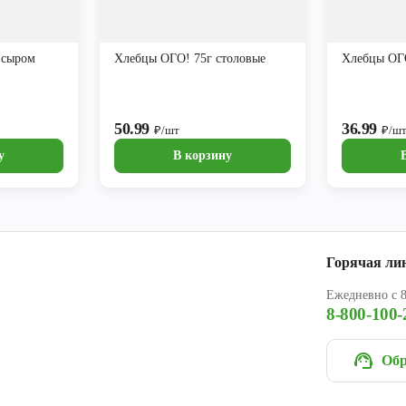
 сыром
Хлебцы ОГО! 75г столовые
Хлебцы ОГО
и
50.99
36.99
₽/шт
₽/ш
у
В корзину
Горячая ли
Ежедневно с 8
8-800-100-
Обр