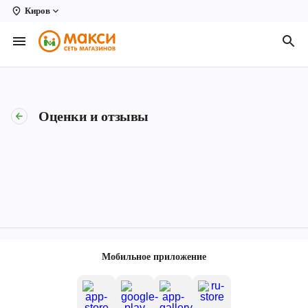
Киров
Вологда
Архангельск
Великий Устюг
Оценки и отзывы
Киров
Кирово-Чепецк
Коряжма
Котлас
Новодвинск
Мобильное приложение
Рыбинск
Северодвинск