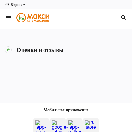
Киров
Вологда
Архангельск
Великий Устюг
Оценки и отзывы
Киров
Кирово-Чепецк
Коряжма
Котлас
Новодвинск
Мобильное приложение
Рыбинск
Северодвинск