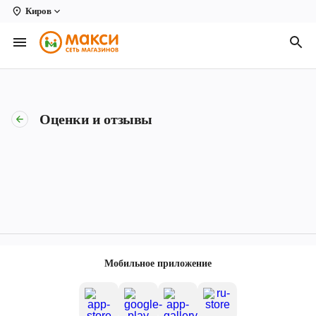
Киров
Вологда
Архангельск
Великий Устюг
Оценки и отзывы
Киров
Кирово-Чепецк
Коряжма
Котлас
Новодвинск
Мобильное приложение
Рыбинск
Северодвинск