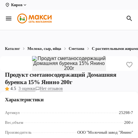
Киров
Вологда
Архангельск
Великий Устюг
Каталог
Молоко, сыр, яйца
Сметана
С растительными жирам
Киров
Кирово-Чепецк
Продукт сметаносодержащий Домашняя
Коряжма
буренка 15% Янино 200г
4.5
3 оценки
Нет отзывов
Котлас
Характеристики
Новодвинск
Артикул
25298-7
Рыбинск
Вес,объем
200 г
Северодвинск
Производитель
ООО "Молочный завод "Янино"