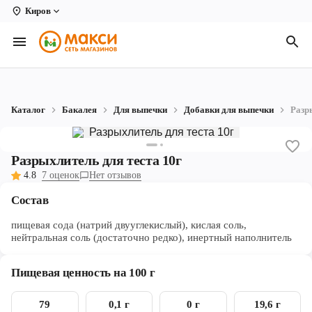
Киров
Вологда
Архангельск
Великий Устюг
Каталог
Бакалея
Для выпечки
Добавки для выпечки
Разр
Киров
Кирово-Чепецк
Разрыхлитель для теста 10г
4.8
7 оценок
Нет отзывов
Коряжма
Состав
Котлас
пищевая сода (натрий двууглекислый), кислая соль,
Новодвинск
нейтральная соль (достаточно редко), инертный наполнитель
Рыбинск
Пищевая ценность на 100 г
Северодвинск
79
0,1 г
0 г
19,6 г