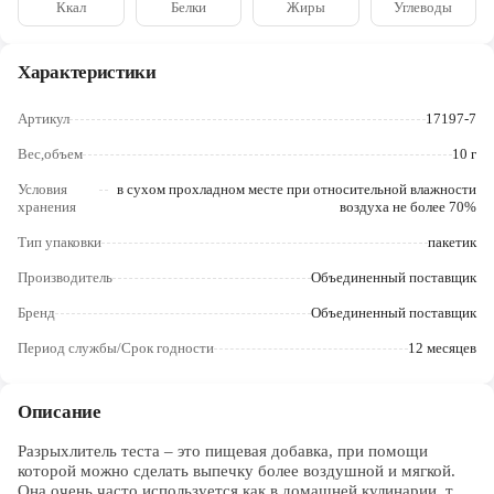
Ккал
Белки
Жиры
Углеводы
Череповец
Ярославль
Характеристики
Артикул
17197-7
Вес,объем
10 г
Условия
в сухом прохладном месте при относительной влажности
хранения
воздуха не более 70%
Тип упаковки
пакетик
Производитель
Объединенный поставщик
Бренд
Объединенный поставщик
Период службы/Срок годности
12 месяцев
Описание
Разрыхлитель теста – это пищевая добавка, при помощи
которой можно сделать выпечку более воздушной и мягкой.
Она очень часто используется как в домашней кулинарии, так