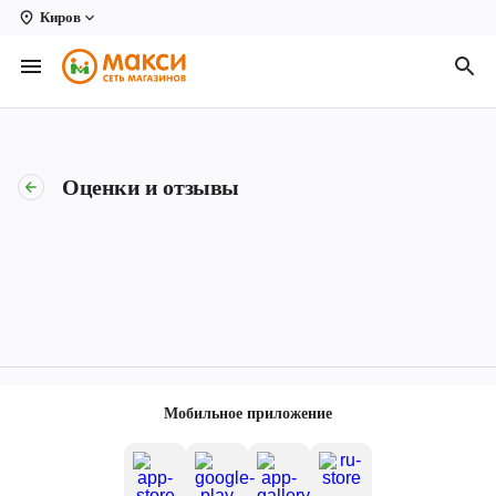
Киров
Вологда
Архангельск
Великий Устюг
Оценки и отзывы
Киров
Кирово-Чепецк
Коряжма
Котлас
Новодвинск
Мобильное приложение
Рыбинск
Северодвинск