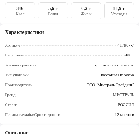
Череповец
346
5,6 г
0,2 г
81,9 г
Ккал
Белки
Жиры
Углеводы
Ярославль
Характеристики
Артикул
417967-7
Вес,объем
400 г
Условия хранения
хранить в сухом месте
Тип упаковки
картонная коробка
Производитель
ООО "Мистраль Трейдинг"
Бренд
МИСТРАЛЬ
Страна
РОССИЯ
Период службы/Срок годности
12 месяцев
Описание