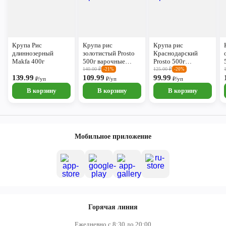
Крупа Рис
Крупа рис
Крупа рис
длиннозерный
золотистый Prosto
Краснодарский
Makfa 400г
500г варочные
Prosto 500г
пакеты
варочные пакеты
140.00
₽
125.00
₽
-21%
-20%
139.99
109.99
99.99
₽/уп
₽/уп
₽/уп
В корзину
В корзину
В корзину
Мобильное приложение
Горячая линия
Ежедневно с 8:30 до 20:00