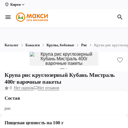
Киров
Вологда
Архангельск
Великий Устюг
Каталог
Бакалея
Крупы, бобовые
Рис
Крупа рис круглоз
Киров
Кирово-Чепецк
Коряжма
Крупа рис круглозерный Кубань Мистраль
400г варочные пакеты
Котлас
0
Нет оценок
Нет отзывов
Новодвинск
Состав
Рыбинск
рис
Северодвинск
Пищевая ценность на 100 г