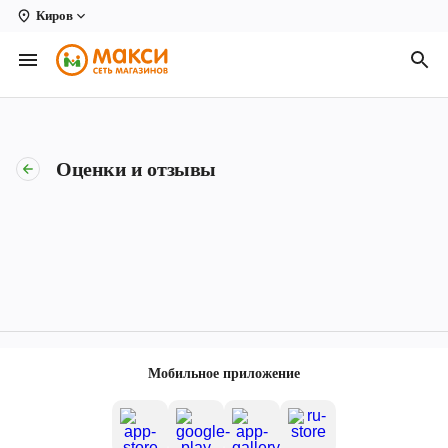
Киров
Вологда
Архангельск
Великий Устюг
Оценки и отзывы
Киров
Кирово-Чепецк
Коряжма
Котлас
Новодвинск
Мобильное приложение
Рыбинск
Северодвинск