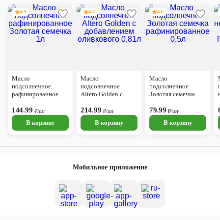
4.9
4.8
4.6
Масло
Масло
Масло
подсолнечное
подсолнечное
подсолнечное
рафинированное
Altero Golden с
Золотая семечка
Золотая семечка 1л
добавлением
рафинированное
144.99
оливкового 0,81л
214.99
0,5л
79.99
₽/шт
₽/шт
₽/шт
В корзину
В корзину
В корзину
Мобильное приложение