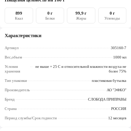
Череповец
899
0 г
99,9 г
0 г
Ярославль
Ккал
Белки
Жиры
Углеводы
Характеристики
Артикул
305160-7
Вес,объем
1000 мл
Условия
не выше + 25 С и относительной влажности воздуха не
хранения
более 75%
Тип упаковки
пластиковая бутылка
Производитель
АО "ЭФКО"
Бренд
СЛОБОДА ПРИПРАВЫ
Страна
РОССИЯ
Период службы/Срок годности
12 месяцев