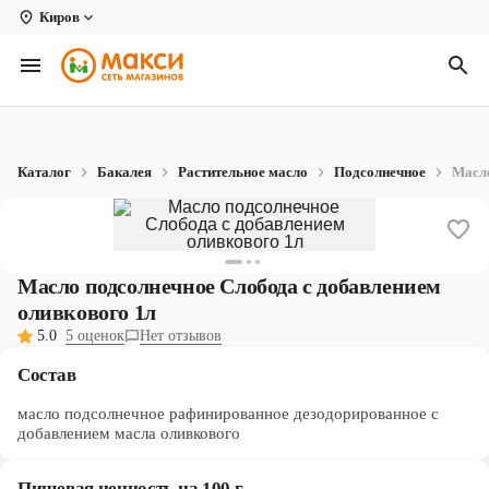
Киров
Вологда
Архангельск
Великий Устюг
Каталог
Бакалея
Растительное масло
Подсолнечное
Масло
Киров
Кирово-Чепецк
Коряжма
Масло подсолнечное Слобода с добавлением
оливкового 1л
Котлас
5.0
5 оценок
Нет отзывов
Новодвинск
Состав
Рыбинск
масло подсолнечное рафинированное дезодорированное с
добавлением масла оливкового
Северодвинск
Пищевая ценность на 100 г