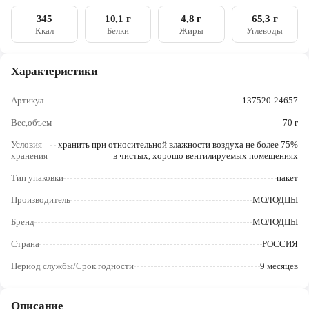
Череповец
345
10,1 г
4,8 г
65,3 г
Ккал
Белки
Жиры
Углеводы
Ярославль
Характеристики
Артикул
137520-24657
Вес,объем
70 г
Условия
хранить при отноcительной влажности воздуха не более 75%
хранения
в чистых, хорошо вентилируемых помещениях
Тип упаковки
пакет
Производитель
МОЛОДЦЫ
Бренд
МОЛОДЦЫ
Страна
РОССИЯ
Период службы/Срок годности
9 месяцев
Описание