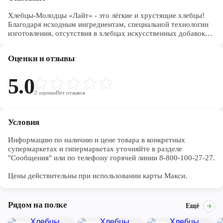
Хлебцы-Молодцы «Лайт» - это лёгкие и хрустящие хлебцы!
Благодаря исходным ингредиентам, специальной технологии
изготовления, отсутствия в хлебцах искусственных добавок
(красителей, ароматизаторов, консервантов) и дрожжей, они
являются источниками полезных веществ, натуральны и
Оценки и отзывы
вкусны!
5.0
2
оценки
Нет отзывов
Условия
Информацию по наличию и цене товара в конкретных 
супермаркетах и гипермаркетах уточняйте в разделе 
"Сообщения" или по телефону горячей линии 8-800-100-27-27. 

Цены действительны при использовании карты Макси.
Рядом на полке
Ещё