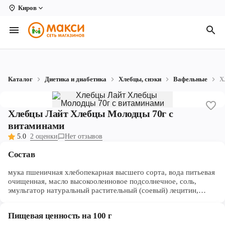
Киров
Вологда
Архангельск
Великий Устюг
Каталог
Диетика и диабетика
Хлебцы, снэки
Вафельные
Х
Киров
Кирово-Чепецк
Хлебцы Лайт Хлебцы Молодцы 70г с
витаминами
Коряжма
5.0
2 оценки
Нет отзывов
Котлас
Состав
Новодвинск
мука пшеничная хлебопекарная высшего сорта, вода питьевая
очищенная, масло высокоолеиновое подсолнечное, соль,
Рыбинск
эмульгатор натуральный растительный (соевый) лецитин,
антислеживающий агент (карбонат магния), разрыхлитель
гидрокарбонат натрия (сода пищевая), премикс витаминно-
Северодвинск
Пищевая ценность на 100 г
минеральный Ровифарин 4 D