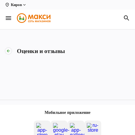
Киров
Вологда
Архангельск
Великий Устюг
Оценки и отзывы
Киров
Кирово-Чепецк
Коряжма
Котлас
Новодвинск
Мобильное приложение
Рыбинск
Северодвинск