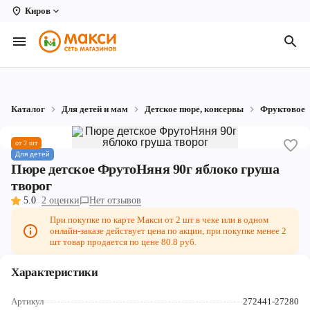
Киров
Вологда
Архангельск
Великий Устюг
Каталог
Для детей и мам
Детское пюре, консервы
Фруктовое
Киров
от 2 шт
Кирово-Чепецк
Для детей
Пюре детское ФрутоНяня 90г яблоко груша
Коряжма
творог
5.0
2 оценки
Нет отзывов
Котлас
При покупке по карте Макси от 2 шт в чеке или в одном
онлайн-заказе действует цена по акции, при покупке менее 2
Новодвинск
шт товар продается по цене 80.8 руб.
Рыбинск
Характеристики
Северодвинск
Артикул
272441-27280