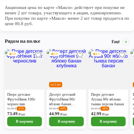
Акционная цена по карте «Макси» действует при покупке не 
менее 2 шт товара, участвующего в акции, единовременно. 
При покупке по карте «Макси» менее 2 шт товар продается по 
цене 80.8 руб.
Рядом на полке
Ещё
5.0
5.0
4.5
от 2 шт
Пюре детское
Десерт детский
Пюре детское
ФрутоНяня 100г
ФрутоНяня 90г
Агуша 90г яблоко
чернослив
яблоко банан
тыква персик банан
клубника
82.99
₽
80.80
₽
80.80
₽
-11%
-44%
-46%
73.49
44.99
42.99
₽/шт
₽/шт
₽/шт
В корзину
В корзину
В корзину