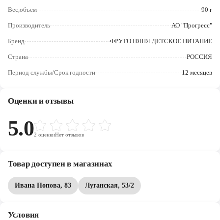
Череповец
Вес,объем
90 г
Ярославль
Производитель
АО "Прогресс"
Бренд
ФРУТО НЯНЯ ДЕТСКОЕ ПИТАНИЕ
Страна
РОССИЯ
Период службы/Срок годности
12 месяцев
Оценки и отзывы
5.0
2
оценки
Нет отзывов
Товар доступен в магазинах
Ивана Попова, 83
Луганская, 53/2
Условия