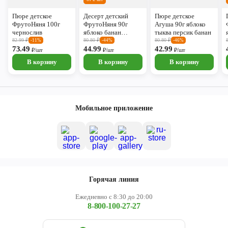
Пюре детское
Десерт детский
Пюре детское
ФрутоНяня 100г
ФрутоНяня 90г
Агуша 90г яблоко
чернослив
яблоко банан
тыква персик банан
клубника
82.99
₽
80.80
₽
80.80
₽
-11%
-44%
-46%
73.49
44.99
42.99
₽/шт
₽/шт
₽/шт
В корзину
В корзину
В корзину
Мобильное приложение
Горячая линия
Ежедневно с 8:30 до 20:00
8-800-100-27-27