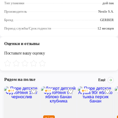
Череповец
Тип упаковки
дой пак
Производитель
Nestle S.A.
Ярославль
Бренд
GERBER
Период службы/Срок годности
12 месяцев
Оценки и отзывы
Поставьте вашу оценку
Рядом на полке
Ещё
5.0
5.0
4.5
от 2 шт