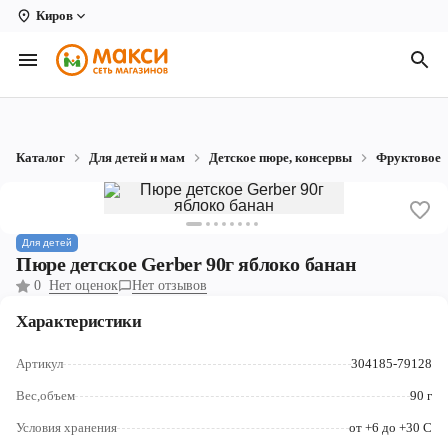
Киров
Вологда
Архангельск
Великий Устюг
Каталог
Для детей и мам
Детское пюре, консервы
Фруктовое
Киров
Кирово-Чепецк
Для детей
Коряжма
Пюре детское Gerber 90г яблоко банан
0
Нет оценок
Нет отзывов
Котлас
Характеристики
Новодвинск
Артикул
304185-79128
Рыбинск
Вес,объем
90 г
Северодвинск
Условия хранения
от +6 до +30 С